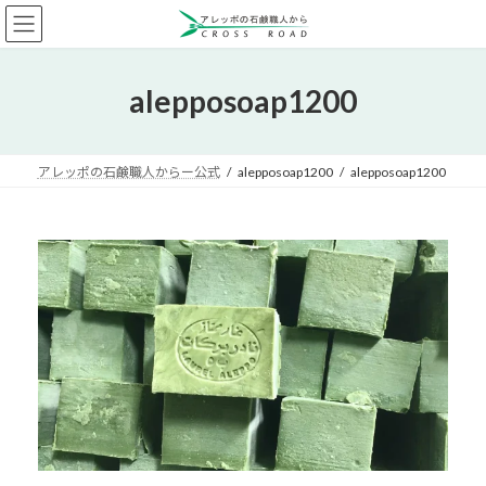
コ
ナ
ン
ビ
テ
ゲ
ン
ー
alepposoap1200
ツ
シ
へ
ョ
ス
ン
キ
に
アレッポの石鹸職人からー公式
alepposoap1200
alepposoap1200
ッ
移
プ
動