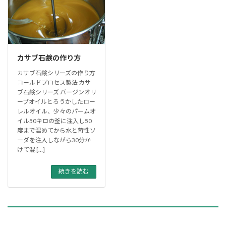
カサブ石鹸の作り方
カサブ石鹸シリーズの作り方
コールドプロセス製法 カサ
ブ石鹸シリーズ バージンオリ
ーブオイルとろうかしたロー
レルオイル、少々のパームオ
イル50キロの釜に注入し50
度まで温めてから水と苛性ソ
ーダを注入しながら30分か
けて混 […]
続きを読む