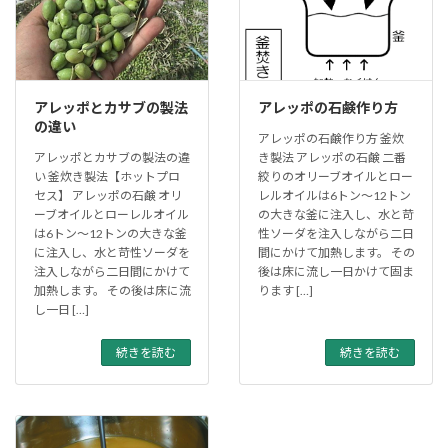
アレッポとカサブの製法
アレッポの石鹸作り方
の違い
アレッポの石鹸作り方 釜炊
アレッポとカサブの製法の違
き製法 アレッポの石鹸 二番
い 釜炊き製法【ホットプロ
絞りのオリーブオイルとロー
セス】 アレッポの石鹸 オリ
レルオイルは6トン～12トン
ーブオイルとローレルオイル
の大きな釜に注入し、水と苛
は6トン～12トンの大きな釜
性ソーダを注入しながら二日
に注入し、水と苛性ソーダを
間にかけて加熱します。 その
注入しながら二日間にかけて
後は床に流し一日かけて固ま
加熱します。 その後は床に流
ります […]
し一日 […]
続きを読む
続きを読む