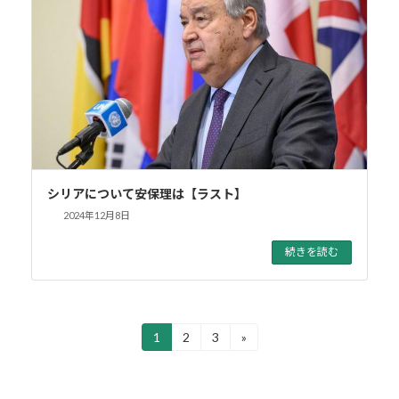
シリアについて安保理は【ラスト】
2024年12月8日
続きを読む
投
1
2
3
»
固
固
固
定
定
定
稿
ペ
ペ
ペ
ー
ー
ー
の