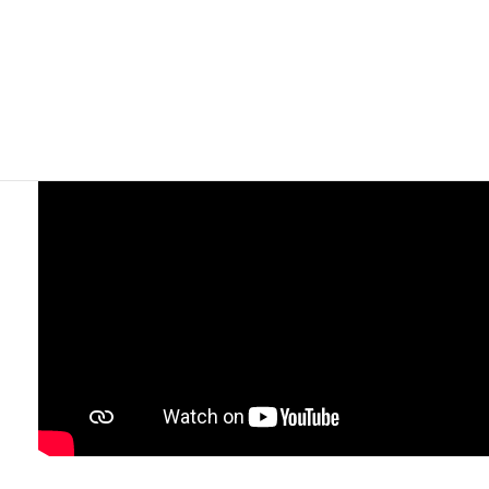
石鹸が日本に輸入され、まず最初に食品分析センターで石鹸
の成分検査をします。
さらにその後、当社のスタッフによって検品を行い、最終的
に全ての段階をクリアした商品が出荷されます。