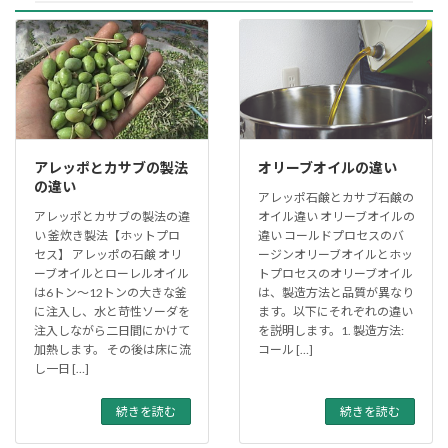
アレッポとカサブの製法
オリーブオイルの違い
の違い
アレッポ石鹸とカサブ石鹸の
アレッポとカサブの製法の違
オイル違い オリーブオイルの
い 釜炊き製法【ホットプロ
違い コールドプロセスのバ
セス】 アレッポの石鹸 オリ
ージンオリーブオイルとホッ
ーブオイルとローレルオイル
トプロセスのオリーブオイル
は6トン～12トンの大きな釜
は、製造方法と品質が異なり
に注入し、水と苛性ソーダを
ます。以下にそれぞれの違い
注入しながら二日間にかけて
を説明します。1. 製造方法:
加熱します。 その後は床に流
コール […]
し一日 […]
続きを読む
続きを読む