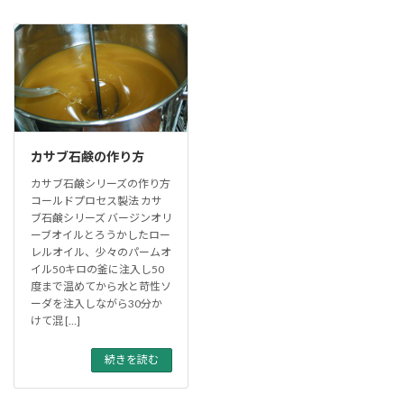
カサブ石鹸の作り方
カサブ石鹸シリーズの作り方
コールドプロセス製法 カサ
ブ石鹸シリーズ バージンオリ
ーブオイルとろうかしたロー
レルオイル、少々のパームオ
イル50キロの釜に注入し50
度まで温めてから水と苛性ソ
ーダを注入しながら30分か
けて混 […]
続きを読む