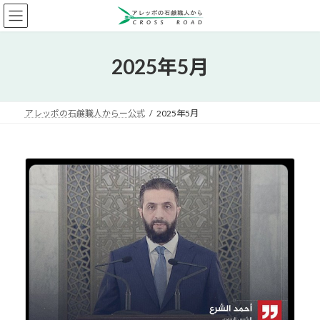
コ
ナ
ン
ビ
テ
ゲ
ン
ー
2025年5月
ツ
シ
へ
ョ
ス
ン
キ
に
アレッポの石鹸職人からー公式
2025年5月
ッ
移
プ
動