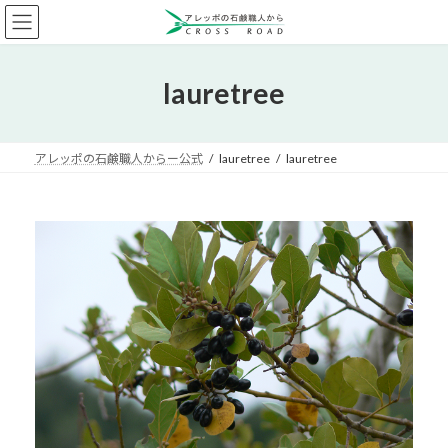
コ
ナ
ン
ビ
テ
ゲ
ン
ー
lauretree
ツ
シ
へ
ョ
ス
ン
キ
に
アレッポの石鹸職人からー公式
lauretree
lauretree
ッ
移
プ
動