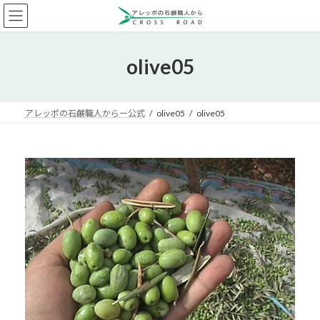
コ
ナ
ン
ビ
テ
ゲ
ン
ー
olive05
ツ
シ
へ
ョ
ス
ン
キ
に
アレッポの石鹸職人からー公式
olive05
olive05
ッ
移
プ
動