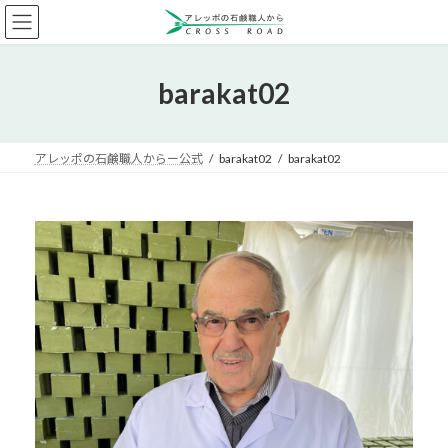
コ
ナ
ン
ビ
テ
ゲ
ン
ー
barakat02
ツ
シ
へ
ョ
ス
ン
キ
に
アレッポの石鹸職人からー公式
barakat02
barakat02
ッ
移
プ
動