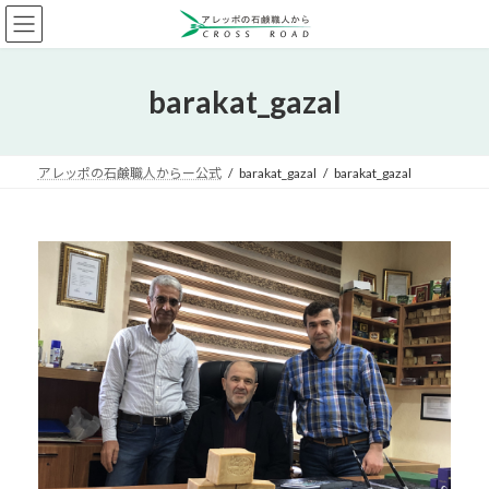
コ
ナ
ン
ビ
テ
ゲ
ン
ー
barakat_gazal
ツ
シ
へ
ョ
ス
ン
キ
に
アレッポの石鹸職人からー公式
barakat_gazal
barakat_gazal
ッ
移
プ
動