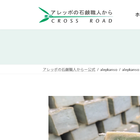
コ
ナ
ン
ビ
ホ
テ
ゲ
ン
ー
ツ
シ
へ
ョ
ス
ン
キ
に
ッ
移
アレッポの石鹸職人からー公式
alepkanso
alepkanso
プ
動