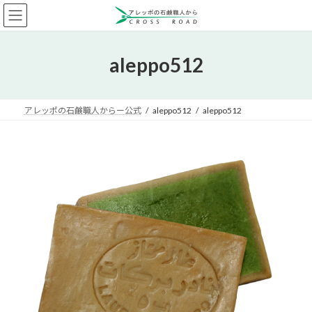
コ
ナ
ン
ビ
テ
ゲ
ン
ー
aleppo512
ツ
シ
へ
ョ
ス
ン
キ
に
アレッポの石鹸職人からー公式
aleppo512
aleppo512
ッ
移
プ
動