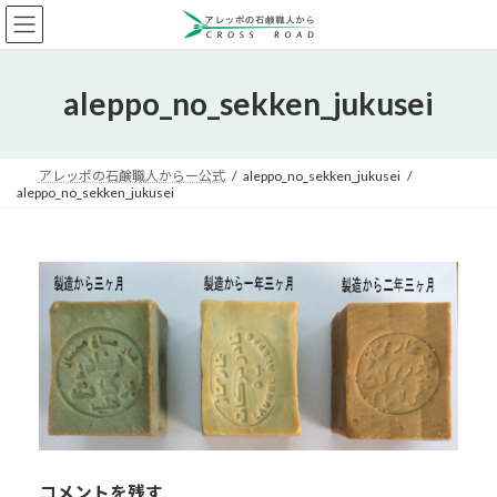
コ
ナ
ン
ビ
テ
ゲ
ン
ー
aleppo_no_sekken_jukusei
ツ
シ
へ
ョ
ス
ン
キ
に
アレッポの石鹸職人からー公式
aleppo_no_sekken_jukusei
ッ
移
aleppo_no_sekken_jukusei
プ
動
コメントを残す