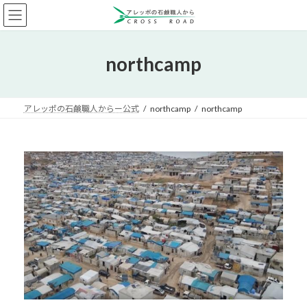
コ
ナ
ン
ビ
テ
ゲ
ン
ー
northcamp
ツ
シ
へ
ョ
ス
ン
キ
に
アレッポの石鹸職人からー公式
northcamp
northcamp
ッ
移
プ
動