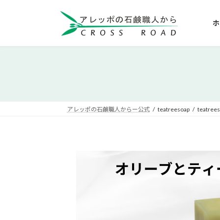
コ
ナ
ン
ビ
ホ
テ
ゲ
ン
ー
ツ
シ
へ
ョ
ス
ン
キ
に
ッ
移
アレッポの石鹸職人からー公式
teatreesoap
teatree
プ
動