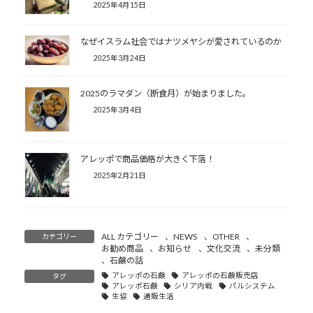
2025年4月15日
なぜイスラム社会ではナツメヤシが愛されているのか
2025年3月24日
2025のラマダン（断食月）が始まりました。
2025年3月4日
アレッポで商品価格が大きく下落！
2025年2月21日
ALL カテゴリー
、
NEWS
、
OTHER
、
カテゴリー
お勧め商品
、
お知らせ
、
文化交流
、
未分類
、
石鹸の話
アレッポの石鹸
アレッポの石鹸販売店
タグ
アレッポ石鹸
シリア内戦
パルシステム
生協
通販生活