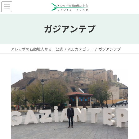
コ
ナ
ン
ビ
テ
ゲ
ン
ー
ガジアンテプ
ツ
シ
へ
ョ
ス
ン
キ
に
アレッポの石鹸職人からー公式
ALL カテゴリー
ガジアンテプ
ッ
移
プ
動