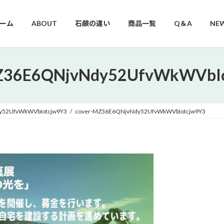
ーム
ABOUT
石鹸の違い
商品一覧
Q＆A
NE
Z36E6QNjvNdy52UfvWkWVbI
y52UfvWkWVbIotcjw9Y3
cover-MZ36E6QNjvNdy52UfvWkWVbIotcjw9Y3