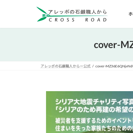
コ
ナ
ン
ビ
ホ
テ
ゲ
ン
ー
ツ
シ
へ
ョ
cover-M
ス
ン
キ
に
ッ
移
アレッポの石鹸職人からー公式
cover-MZ36E6QNjvNd
プ
動