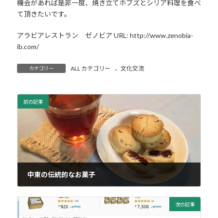
機会があれば是非一度、焼き立てホブズとシリア料理を食べ
て頂きたいです。
アラビアレストラン ゼノビア URL: http://www.zenobia-
ib.com/
ALL カテゴリー
、
文化交流
カテゴリー
前の記事
中東の伝統的なお菓子
2018年6月26日
次の記事