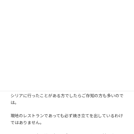
今年の夏は猛暑の中、会社の引越しに追われ一息つく間もな
く、少し落ち着いてきたので久しぶりにシリアのレストラン
に行くことができました。
このレストランが気に入っているのは、ランチメニューの中
には焼き立てのホブズ（中近東の主食でナンの同類）が食べ
放題のところ。※写真：風船のように膨らんでいるのがホブ
ズです。
シリアに行ったことがある方でしたらご存知の方も多いので
は。
現地のレストランであっても必ず焼き立てを出しているわけ
ではありません。