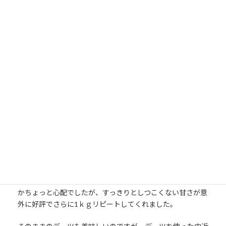
実）が12ｋｇも届きました。
中近東ではラマダン中やラマダン明けによくデーツを食べま
す。
栄養価が高くミネラルが豊富等、健康に良く中東の代表的な
木の実です。
この時期のギフトとして贈られることの多い食品です。
届けられたデーツを当社スタッフに個装パック１ｋｇを配り
ました。
１kgと言えばアレッポ石鹸５個分相当の大きさなのでスタ
ッフは少し驚いていました。
日本の皆さんは甘さ控えめでなければ食べないから口に合う
かちょっと心配でしたが、すっきりとしつこくない甘さが意
外に好評でさらに1ｋｇリピートしてくれました。