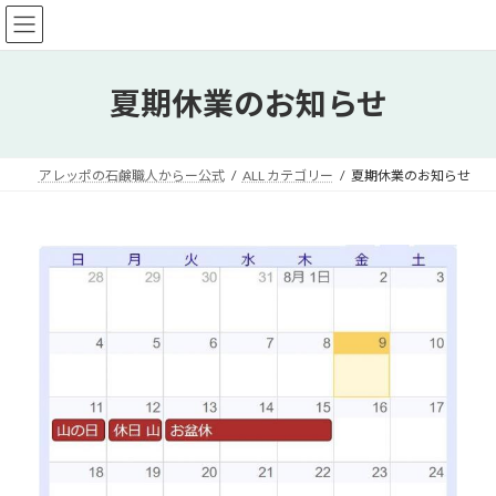
コ
ナ
ン
ビ
テ
ゲ
ン
ー
夏期休業のお知らせ
ツ
シ
へ
ョ
ス
ン
キ
に
アレッポの石鹸職人からー公式
ALL カテゴリー
夏期休業のお知らせ
ッ
移
プ
動