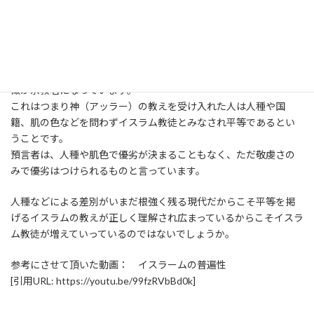
教はアラブの宗教という訳ではありません。
アメリカ、イギリスではキリスト教に次ぐ第二の宗教となり、改宗
者の割合も高くまたその中でも女性の改宗者がとても多いという
調査もあります。
イスラームという宗教は人名でもなければ地名でもなく宗教の特
徴が宗教名になっています。
これはつまり神（アッラー）の教えを受け入れた人は人種や国
籍、肌の色などを問わずイスラム教徒とみなされ平等であるとい
うことです。
預言者は、人種や肌色で優劣が決まることもなく、ただ敬虔さの
みで優劣はつけられるものと言っています。
人種などによる差別がいまだ根強く残る現代だからこそ平等を掲
げるイスラムの教えが正しく理解され広まっているからこそイスラ
ム教徒が増えていっているのではないでしょうか。
参考にさせて頂いた動画： イスラームの普遍性
[引用URL: https://youtu.be/99fzRVbBd0k]