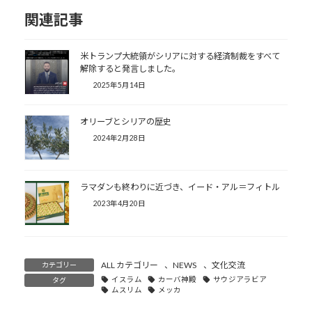
関連記事
米トランプ大統領がシリアに対する経済制裁をすべて
解除すると発言しました。
2025年5月14日
オリーブとシリアの歴史
2024年2月28日
ラマダンも終わりに近づき、イード・アル＝フィトル
2023年4月20日
ALL カテゴリー
、
NEWS
、
文化交流
カテゴリー
イスラム
カーバ神殿
サウジアラビア
タグ
ムスリム
メッカ