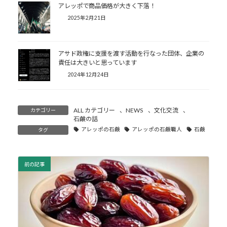
アレッポで商品価格が大きく下落！
2025年2月21日
アサド政権に支援を渡す活動を行なった団体、企業の
責任は大きいと思っています
2024年12月24日
ALL カテゴリー
、
NEWS
、
文化交流
、
カテゴリー
石鹸の話
アレッポの石鹸
アレッポの石鹸職人
石鹸
タグ
前の記事