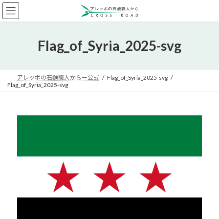
コ
ナ
ン
ビ
テ
ゲ
ン
ー
Flag_of_Syria_2025-svg
ツ
シ
へ
ョ
ス
ン
キ
に
アレッポの石鹸職人からー公式
Flag_of_Syria_2025-svg
ッ
移
Flag_of_Syria_2025-svg
プ
動