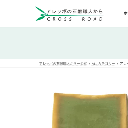
コ
ナ
ン
ビ
ホ
テ
ゲ
ン
ー
ツ
シ
へ
ョ
ス
ン
キ
に
ッ
移
アレッポの石鹸職人からー公式
ALL カテゴリー
アレ
プ
動