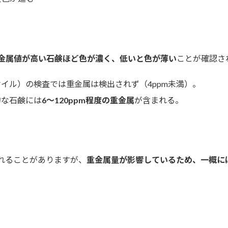
金属値が高い石鹸ほど色が濃く、低いと色が薄い
ことが確認さ
イル）の検査では重金属は検出されず（4ppm未満）。
的な石鹸には
6～120ppm程度の重金属
が含まれる。
れることがありますが、
重金属量が影響しているため、一概に
。