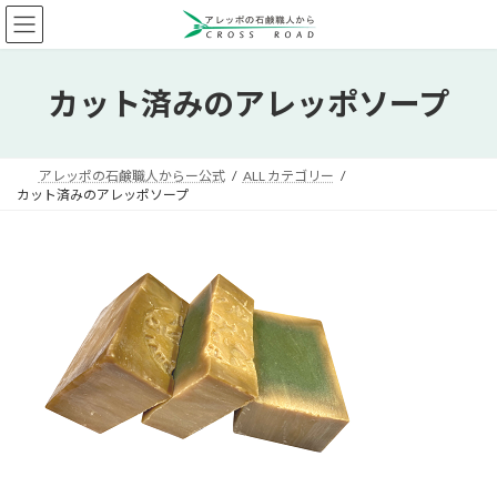
コ
ナ
ン
ビ
テ
ゲ
ン
ー
カット済みのアレッポソープ
ツ
シ
へ
ョ
ス
ン
キ
に
アレッポの石鹸職人からー公式
ALL カテゴリー
ッ
移
カット済みのアレッポソープ
プ
動