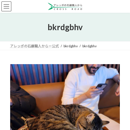
コ
ナ
ン
ビ
テ
ゲ
ン
ー
bkrdgbhv
ツ
シ
へ
ョ
ス
ン
キ
に
アレッポの石鹸職人からー公式
bkrdgbhv
bkrdgbhv
ッ
移
プ
動