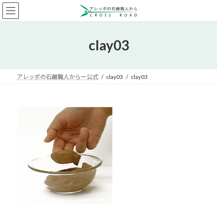
コ
ナ
ン
ビ
テ
ゲ
ン
ー
clay03
ツ
シ
へ
ョ
ス
ン
キ
に
アレッポの石鹸職人からー公式
clay03
clay03
ッ
移
プ
動