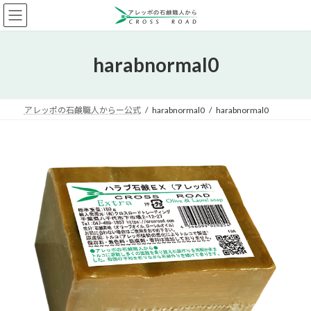
コ
ナ
ン
ビ
テ
ゲ
ン
ー
harabnormal0
ツ
シ
へ
ョ
ス
ン
キ
に
アレッポの石鹸職人からー公式
harabnormal0
harabnormal0
ッ
移
プ
動