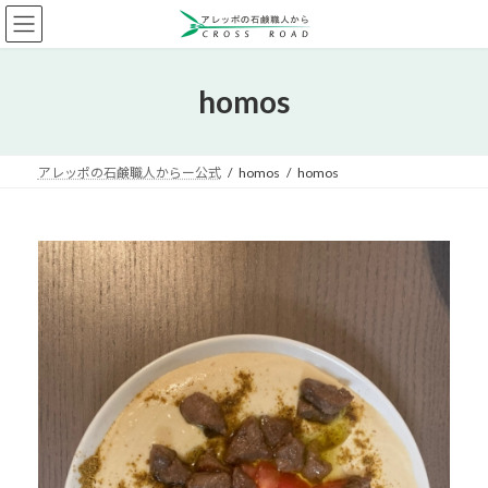
コ
ナ
ン
ビ
テ
ゲ
ン
ー
homos
ツ
シ
へ
ョ
ス
ン
キ
に
アレッポの石鹸職人からー公式
homos
homos
ッ
移
プ
動