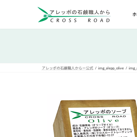
コ
ナ
ン
ビ
ホ
テ
ゲ
ン
ー
ツ
シ
へ
ョ
ス
ン
キ
に
ッ
移
アレッポの石鹸職人からー公式
img_alepp_olive
img_
プ
動