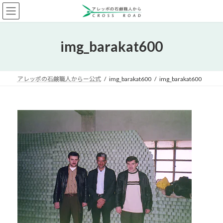
コ
ナ
ン
ビ
テ
ゲ
ン
ー
img_barakat600
ツ
シ
へ
ョ
ス
ン
キ
に
アレッポの石鹸職人からー公式
img_barakat600
img_barakat600
ッ
移
プ
動