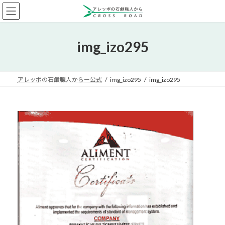
コ
ナ
ン
ビ
テ
ゲ
ン
ー
img_izo295
ツ
シ
へ
ョ
ス
ン
キ
に
アレッポの石鹸職人からー公式
img_izo295
img_izo295
ッ
移
プ
動