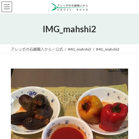
コ
ナ
ン
ビ
テ
ゲ
ン
ー
IMG_mahshi2
ツ
シ
へ
ョ
ス
ン
キ
に
アレッポの石鹸職人からー公式
IMG_mahshi2
IMG_mahshi2
ッ
移
プ
動