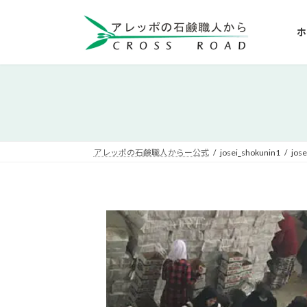
コ
ナ
ン
ビ
ホ
テ
ゲ
ン
ー
ツ
シ
へ
ョ
ス
ン
キ
に
ッ
移
アレッポの石鹸職人からー公式
josei_shokunin1
jos
プ
動