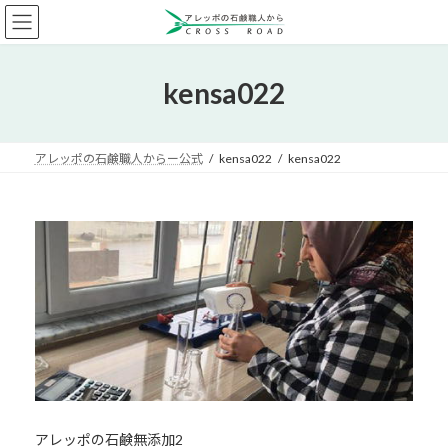
コ
ナ
ン
ビ
テ
ゲ
ン
ー
kensa022
ツ
シ
へ
ョ
ス
ン
キ
に
アレッポの石鹸職人からー公式
kensa022
kensa022
ッ
移
プ
動
アレッポの石鹸無添加2