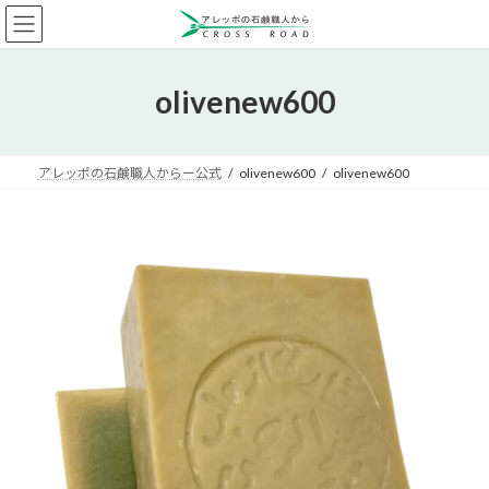
コ
ナ
ン
ビ
テ
ゲ
ン
ー
olivenew600
ツ
シ
へ
ョ
ス
ン
キ
に
アレッポの石鹸職人からー公式
olivenew600
olivenew600
ッ
移
プ
動