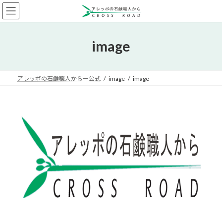
コ
ナ
ン
ビ
テ
ゲ
ン
ー
image
ツ
シ
へ
ョ
ス
ン
キ
に
アレッポの石鹸職人からー公式
image
image
ッ
移
プ
動