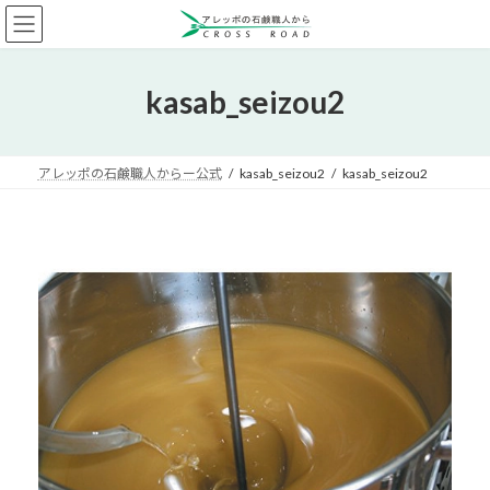
コ
ナ
ン
ビ
テ
ゲ
ン
ー
kasab_seizou2
ツ
シ
へ
ョ
ス
ン
キ
に
アレッポの石鹸職人からー公式
kasab_seizou2
kasab_seizou2
ッ
移
プ
動