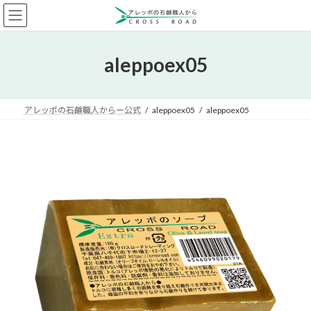
コ
ナ
ン
ビ
テ
ゲ
ン
ー
aleppoex05
ツ
シ
へ
ョ
ス
ン
キ
に
アレッポの石鹸職人からー公式
aleppoex05
aleppoex05
ッ
移
プ
動