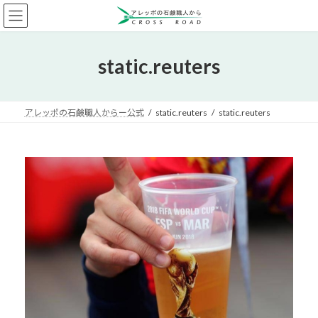
コ
ナ
ン
ビ
テ
ゲ
ン
ー
static.reuters
ツ
シ
へ
ョ
ス
ン
キ
に
アレッポの石鹸職人からー公式
static.reuters
static.reuters
ッ
移
プ
動