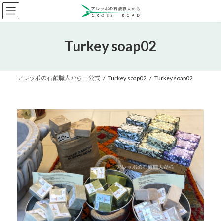
コ
ナ
ン
ビ
テ
ゲ
ン
ー
Turkey soap02
ツ
シ
へ
ョ
ス
ン
キ
に
アレッポの石鹸職人からー公式
Turkey soap02
Turkey soap02
ッ
移
プ
動