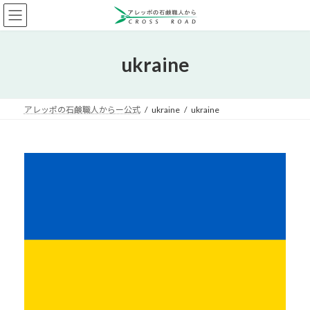
コ
ナ
ン
ビ
テ
ゲ
ン
ー
ukraine
ツ
シ
へ
ョ
ス
ン
キ
に
アレッポの石鹸職人からー公式
ukraine
ukraine
ッ
移
プ
動