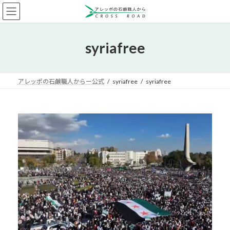
コ
ナ
ン
ビ
テ
ゲ
ン
ー
syriafree
ツ
シ
へ
ョ
ス
ン
キ
に
アレッポの石鹸職人からー公式
syriafree
syriafree
ッ
移
プ
動