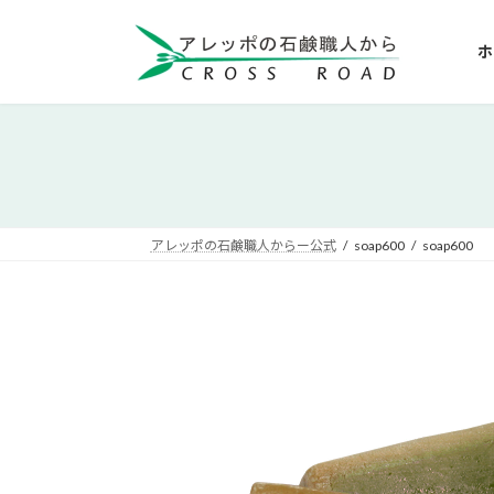
コ
ナ
ン
ビ
ホ
テ
ゲ
ン
ー
ツ
シ
へ
ョ
ス
ン
キ
に
ッ
移
アレッポの石鹸職人からー公式
soap600
soap600
プ
動